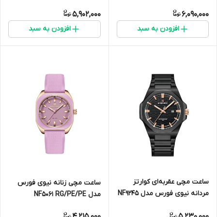
5,902,000
6,090,000
افزودن به سبد
افزودن به سبد
ساعت مچی عقربه‌ای کوارتز
ساعت مچی زنانه نیوی فورس
مردانه نیوی فورس مدل NF9245
مدل NF5061 RG/PE/PE
B/RG/B
4,215,000
5,230,000