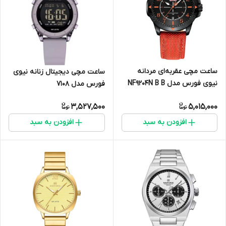
ساعت مچی عقربه‌ای مردانه
ساعت مچی دیجیتال زنانه نیوی
نیوی فورس مدل NF9204N B B
فورس مدل 7108
O
3,527,500
5,015,000
افزودن به سبد
افزودن به سبد