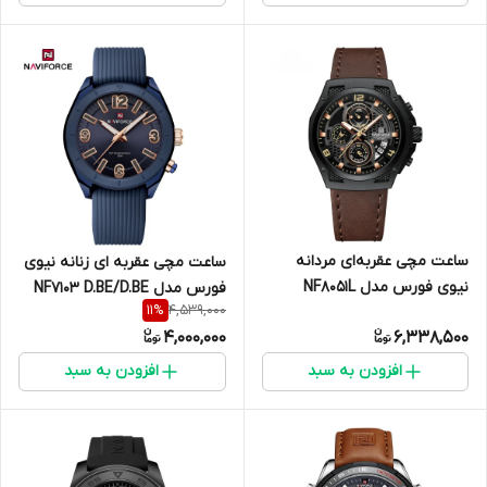
ساعت مچی عقربه‌ای مردانه
ساعت مچی عقربه ای زنانه نیوی
نیوی فورس مدل NF8051L
فورس مدل NF7103 D.BE/D.BE
4,539,000
11
%
B/Y/BN
4,000,000
6,338,500
افزودن به سبد
افزودن به سبد