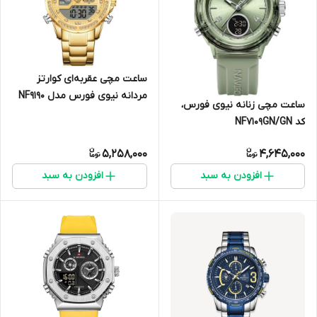
ساعت مچی عقربه‌ای کوارتز
مردانه نیوی فورس مدل NF9190
ساعت مچی زنانه نیوی فورس،
GG
کد NF7109GN/GN
5,258,000
4,645,000
افزودن به سبد
افزودن به سبد