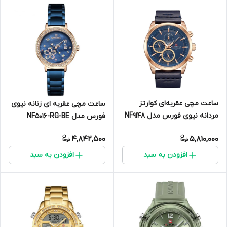
ساعت مچی عقربه‌ای کوارتز
ساعت مچی عقربه ای زنانه نیوی
مردانه نیوی فورس مدل NF9148
فورس مدل NF5016-RG-BE
RG/BE/D.BE
4,842,500
5,810,000
افزودن به سبد
افزودن به سبد