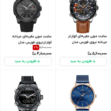
ساعت مچی عقربه‌ای کوارتز
ساعت مچی عقربه‌ای مردانه
مردانه نیوی فورس مدل
کوارتز نیوی فورس مدل
5,200,000
7
%
NF9197L S/GY/O.BN
Naviforce nf7112
4,800,000
5,600,000
افزودن به سبد
افزودن به سبد