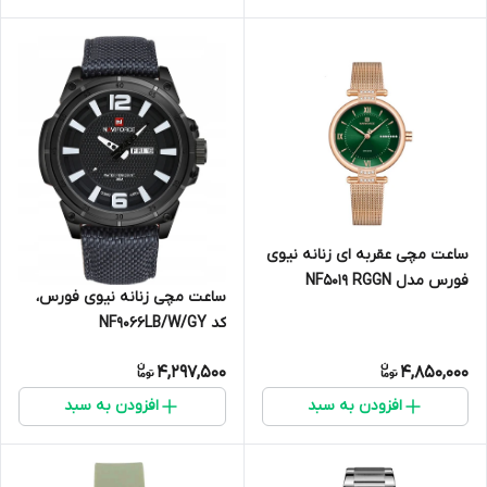
ساعت مچی عقربه ای زنانه نیوی
فورس مدل NF5019 RGGN
ساعت مچی زنانه نیوی فورس،
کد NF9066LB/W/GY
4,297,500
4,850,000
افزودن به سبد
افزودن به سبد