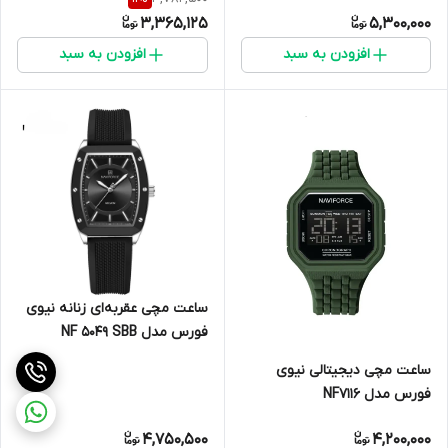
3,365,125
5,300,000
افزودن به سبد
افزودن به سبد
ساعت مچی عقربه‌ای زنانه نیوی
فورس مدل NF 5049 SBB
ساعت مچی دیجیتالی نیوی
فورس مدل NF7116
4,750,500
4,200,000