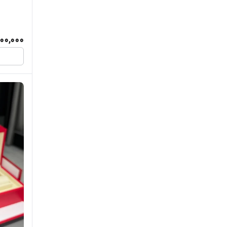
رولکس
رومانسون
500,000
رومر
رویال کرون
ریوارد
ژاک فیلیپ
سانتا باربارا پولو راکت کلاب
سرجیو تاچینی
سوئیس آرت
سون فرایدی