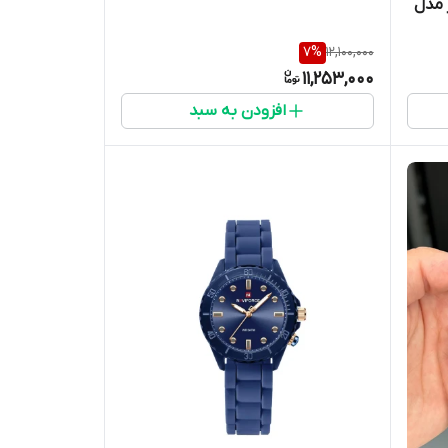
 مدل
7
%
12,100,000
11,253,000
افزودن به سبد