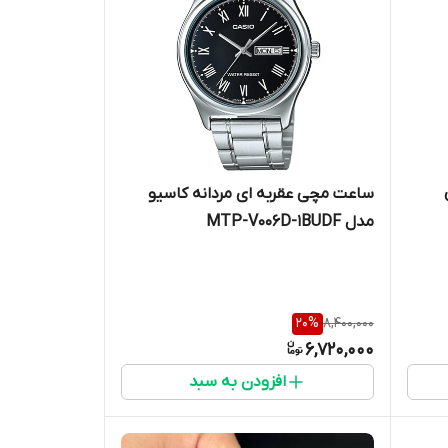
ساعت مچی عقربه ای مردانه کاسیو
مدل MTP-V006D-1BUDF
20
%
8,400,000
6,720,000
افزودن به سبد