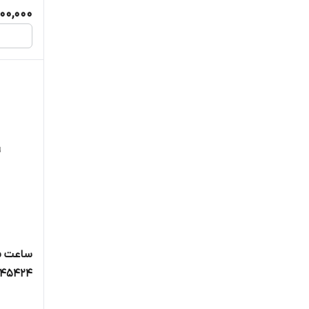
500,000
جی او
جی جی پولو کلاب
جی کی بی اس
چارلز جردن
چروتی
چنکسی
دنیل کلین
دنیل ولینگتون
ساعت م
45424
دیزل