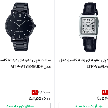
ی عقربه ای زنانه کاسیو مدل
ساعت مچی عقربه‌ای مردانه کاسی
LTP-V007L-
مدل MTP-VT01B-1BUDF
7
%
12,420,000
11
%
11,550,600
5,4
افزودن به سبد
افزودن به سبد