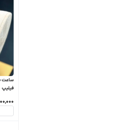
الگنگس
الیکسا
امپریو آرمانی
امگا
امگا سواچ omega x Swatch
اودمار پیگه
ساعت مچ
فیلیپ
اورینت
500,000
اوماکس
اینگرسل