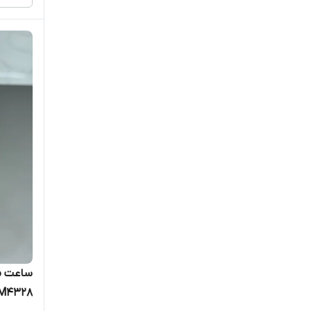
تگ هویر
تلارو
تی انجین
تیسوت
تیلور
تیمبرلند
جاست کاوالی
جاکلین
ساعت م
M4328
جولیوس