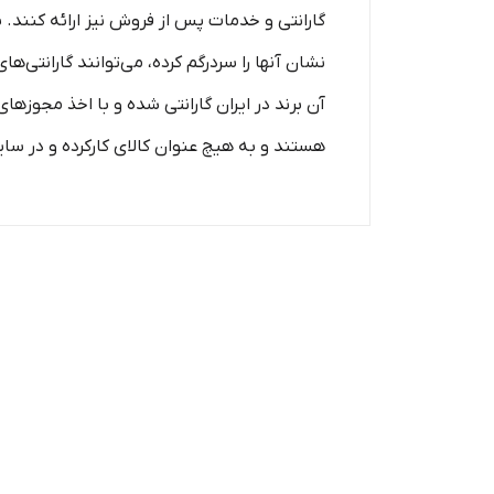
ﮔﺎﺭﺍنتی ﻭ ﺧﺪﻣﺎﺕ ﭘﺲ ﺍﺯ ﻓﺮﻭﺵ نیز ارائه ‌کنند. ب
نشان آنها را سردرگم کرده، می‌توانند گارانتی
آن برند در ایران گارانتی شده‌ و با اخذ مجوزها
هستند و به هیچ عنوان کالای کارکرده و در س