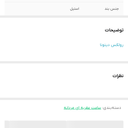
جنس بند
استیل
نوع قفل بند
2 تیکه پیوسته
توضیحات
رنگ بند
نقره ای و طلایی
رولکس دیتونا
اقلام همراه
جعبه و کیف
نوع بند
اویستر
نظرات
قطر قاب مدل
12،4 میلی متر
مردانه
قابل استفاده برای
آقایان
دسته‌بندی
:
ساعت عقربه ای مردانه
زمان نگهداری شارژ
48 ساعت
اتومات