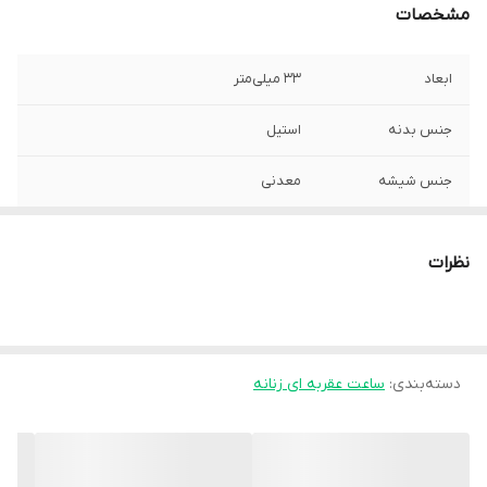
مشخصات
ابعاد
33 میلی‌متر
جنس بدنه
استیل
جنس شیشه
معدنی
قابل استفاده برای
بانوان
نظرات
جنس بند
استیل 316
نوع قفل بند
دو تیکه پیوسته
دسته‌بندی
:
ساعت عقربه ای زنانه
کشور سازنده موتور
ژاپن
اقلام همراه
جعبه و کارت ضمانت