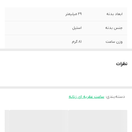
ابعاد بدنه
29 میلیمتر
جنس بدنه
استیل
وزن ساعت
81 گرم
ضخامت بدنه
10 میلیمتر
نظرات
استایل کاربری
روزمره، کلاسیک
امکانات ساعت
نمایش تاریخ
دسته‌بندی
:
ساعت عقربه ای زنانه
کشور تولید کننده
ژاپن
جنس بند
استیل
جنس شیشه
معدنی ضد خش