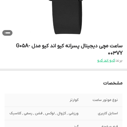
ساعت مچی دیجیتال پسرانه کیو اند کیو مدل G05A-
003VY
برند:
کیو اند کیو
مشخصات
نوع موتور ساعت
کوارتز
استایل کاربری
ورزشی , کژوال , لوکس , فشن , رسمی , کلاسیک
فرم صفحه
گرد