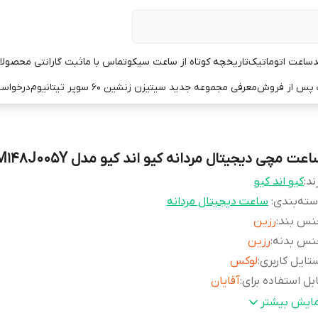
د
ساعت اتوماتیک
تاریخچه کوتاه از ساعت سیکو
تماس با ما
ثبت گارانتی محصولا
ت پس از فروش
معرفی مجموعه جدید سیتیزن زنشین ۶۰ سوپر تیتانیوم
درخواست
عت مچی دیجیتال مردانه کیو اند کیو مدل M148J005Y
ند:
کیو اند کیو
ته‌بندی
:
ساعت دیجیتال مردانه
نس بند
:
رزین
نس بدنه
:
رزین
تایل کاربری
:
لوکس
بل استفاده برای
:
آقایان
رم صفحه
:
گرد
مایش بیشتر