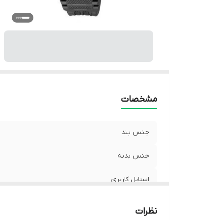
رن
نو
م
ق
من
وی
ج
مشخصات
جنس بند
جنس بدنه
استایل کاربری
قابل استفاده برای
نظرات