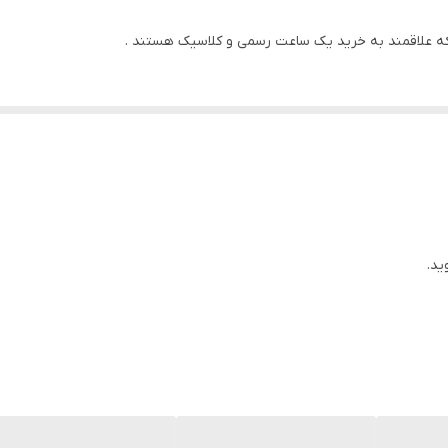
دو رنگ رزگلد
کلیپسی ضامن‌دار
40 میلی متر
7 میلی‌متر
5ATM
تاریخ شمار
ید.
سوئیس
سرمه‌ای