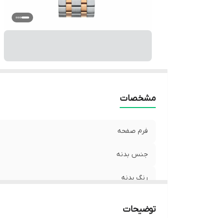
نو
ق
ض
می
وی
کش
ر
مشخصات
فرم صفحه
جنس بدنه
رنگ بدنه
جنس بند
توضیحات