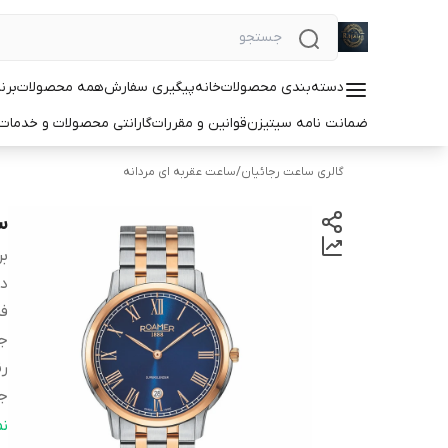
دسته‌بندی محصولات
خانه
پیگیری سفارش
همه محصولات
برن
ضمانت نامه سیتیزن
قوانین و مقررات
گارانتی محصولات و خدما
گالری ساعت رجائیان
/
ساعت عقربه ای مردانه
سا
بر
دس
ف
ج
رن
ج
رن
ن