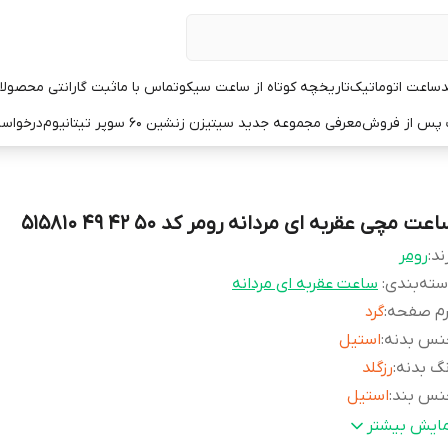
د
ساعت اتوماتیک
تاریخچه کوتاه از ساعت سیکو
تماس با ما
ثبت گارانتی محصولا
ت پس از فروش
معرفی مجموعه جدید سیتیزن زنشین ۶۰ سوپر تیتانیوم
درخواست
عت مچی عقربه ای مردانه رومر کد 50 42 49 515810
ند:
رومر
ته‌بندی
:
ساعت عقربه ای مردانه
رم صفحه
:
گرد
نس بدنه
:
استیل
گ بدنه
:
رزگلد
نس بند
:
استیل
گ بند
:
دو رنگ رزگلد
مایش بیشتر