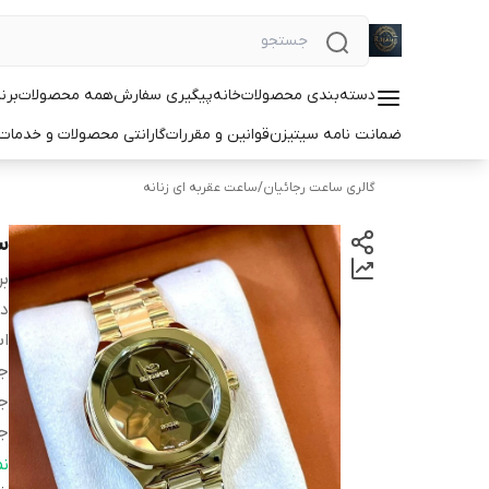
دسته‌بندی محصولات
خانه
پیگیری سفارش
همه محصولات
برن
ضمانت نامه سیتیزن
قوانین و مقررات
گارانتی محصولات و خدما
گالری ساعت رجائیان
/
ساعت عقربه ای زنانه
سا
بر
دس
اب
ج
ج
ج
قا
ن