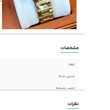
شن
می
ت
زم
مد
نو
کش
اق
مشخصات
تع
ابعاد
جنس بدنه
جنس شیشه
جنس بند
نظرات