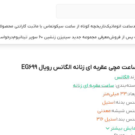
د
ساعت اتوماتیک
تاریخچه کوتاه از ساعت سیکو
تماس با ما
ثبت گارانتی محصولا
ت پس از فروش
معرفی مجموعه جدید سیتیزن زنشین ۶۰ سوپر تیتانیوم
درخواست
عت مچی عقربه ای زنانه الگانس رویال EG699
ند:
الگانس
ته‌بندی
:
ساعت عقربه ای زنانه
عاد
:
33 میلی‌متر
نس بدنه
:
استیل
نس شیشه
:
معدنی
نس بند
:
استیل 316
بل استفاده برای
:
بانوان
مایش بیشتر