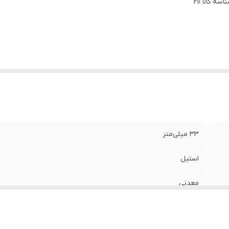
اسه کالا
F11
زان مقاومت در برابر فشار آب
:
شستشوی روزانه
کنولوژی ساخت
:
کوارتز
ان نگهداری شارژ باتری
:
۳ سال
ت گارانتی
:
۱۲ ماه
ع قفل بند
:
دو تیکه پیوسته
ور سازنده موتور
:
ژاپن
لام همراه
:
جعبه و کارت ضمانت
داد موتور
:
تک موتور باتری
33 میلی‌متر
استیل
معدنی
استیل 316