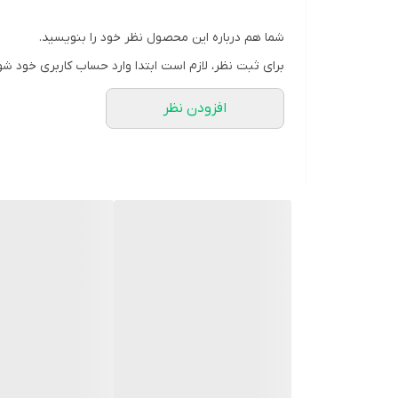
قابل استفاده برای
شما هم درباره این محصول نظر خود را بنویسید.
میزان مقاومت در برابر فشار آب
برای ثبت نظر، لازم است ابتدا وارد حساب کاربری خود شو
تکنولوژی ساخت
افزودن نظر
زمان نگهداری شارژ باتری
مدت گارانتی
نوع قفل بند
کشور سازنده موتور
اقلام همراه
تعداد موتور