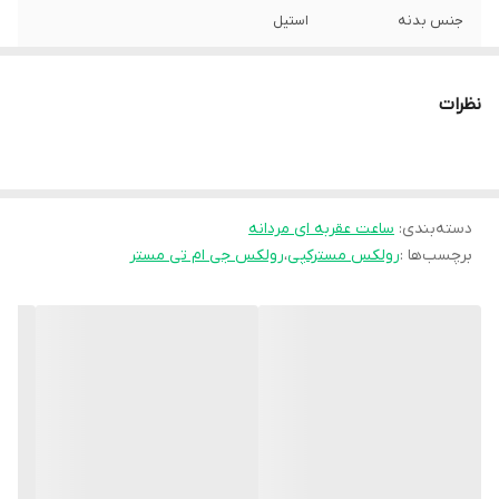
جنس بدنه
استیل
رنگ بدنه
نقره ای
نظرات
جنس بند
استیل
رنگ بند
ترکیب نقره ای و طلایی
دسته‌بندی
:
ساعت عقربه ای مردانه
رنگ صفحه
مشکی
برچسب‌ها :
رولکس مسترکپی
،
رولکس جی ام تی مستر
تکنولوژی ساخت
اتوماتیک
منبع انرژی
حرکت دست
درجه کیفیت
مسترکپی
وزن ساعت
۱۶۰ گرم
زمان نگهداری شارژ
۴۲ ساعت