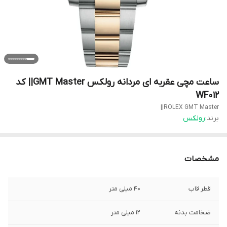
ساعت مچی عقربه ای مردانه رولکس GMT Master|| کد
WF012
ROLEX GMT Master||
برند:
رولکس
مشخصات
قطر قاب
۴۰ میلی متر
ضخامت بدنه
۱۲ میلی متر