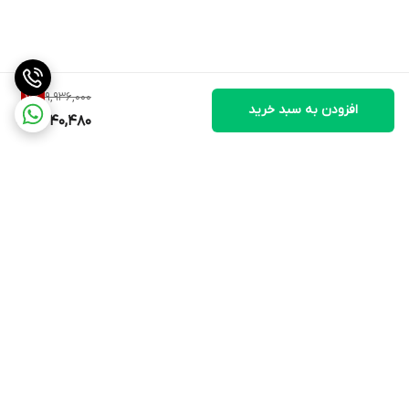
9,936,000
7
%
افزودن به سبد خرید
9,240,480
برگشت به بالا