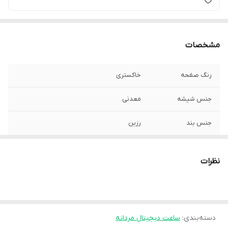
مشخصات
رنگ صفحه
خاکستری
جنس شیشه
معدنی
جنس بند
رزین
جنس بدنه
رزین
نظرات
استایل کاربری
کلاسیک
قابل استفاده برای
آقایان
دسته‌بندی
:
ساعت دیجیتال مردانه
فرم صفحه
گرد