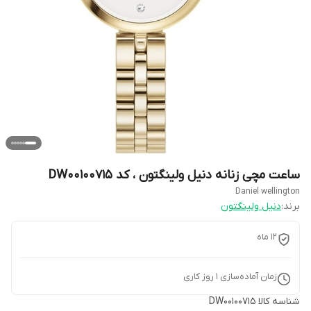
ساعت مچی زنانه دنیل ولینگتون ، کد DW00100715
Daniel wellington
برند:
دنیل ولینگتون
۱۲ ماه
زمان آماده‌سازی
1
روز کاری
شناسه کالا
DW00100715