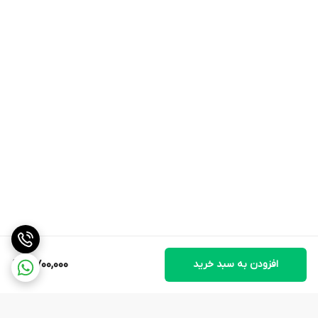
صفحه، خوانایی خوبی ایجاد می‌کنند. این سبک طراحی برای
کسانی مناسب است که ساعت‌های خلوت، مدرن و غیرشلوغ را
می‌پسندند.
جنس و متریال ظاهری
قاب:
فلزی با پوشش طلایی براق
بند:
فلزی چندلینکی با ظاهر لوکس
شیشه:
ظاهراً شفاف و صاف، مناسب نمایش صفحه
مینیمال
صفحه:
سفید و تمیز با تزئینات نگینی
استایل و کاربرد
این ساعت به‌خاطر ظاهر ظریف و رنگ طلایی، برای استایل‌های
رسمی، نیمه‌رسمی و حتی روزمره بسیار مناسب است. با
افزودن به سبد خرید
4,700,000
لباس‌های مجلسی، مانتوهای شیک، کت‌وشلوار زنانه و
اکسسوری‌های طلایی به‌خوبی هماهنگ می‌شود.