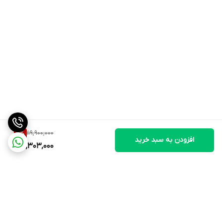
جمع‌بندی
اگر دنبال یه ساعت دقیق، حرفه‌ای و بدون دردسر تعویض
باتری هستی، این مدل یکی از انتخاب‌های خیلی خوبه. طراحی
خاص + امکانات کامل = یه خرید مطمئن.
119,900,000
3
%
افزودن به سبد خرید
116,303,000