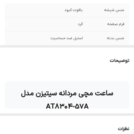
جنس شیشه
یاقوت کبود
فرم صفحه
گرد
جنس بدنه
استیل ضد حساسیت
رنگ بدنه
نقره ای
توضیحات
جنس بند
استیل ضد حساسیت
رنگ بند
نقره ای
ساعت مچی مردانه سیتیزن مدل
نوع قفل بند
ضامن دار (کلیپسی)
AT8304-57A
قطر صفحه ساعت
41 میلی متر
منبع انرژی
نور محیط
ساعت
Citizen AT8304-57A
یکی از مدل‌های حرفه‌ای و
نظرات