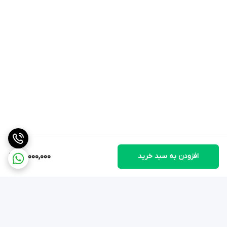
قدرت ذخیره نیرو
موتور 3235 کلون)
سافایر یاقوت کبود دوقلو (Dome
شیشه
Sapphire Crystal)
چرا این مدل Clean Factory متفاوت
است؟
افزودن به سبد خرید
80,000,000
✔ متریال 904L رولکس
این فکتوری از استیل نوع 904L استفاده می‌کند که سختی
بالاتر و درخشش مات‌تری نسبت به استیل 316L معمولی
دارد. این دقیقاً همان جنسی است که خود شرکت رولکس