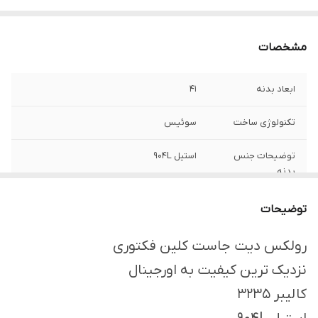
مشخصات
ابعاد بدنه
41
تکنولوژی ساخت
سوئیس
توضیحات جنس
استیل ۹۰۴L
بدنه
جنس بدنه
استیل
توضیحات
رولکس دیت جاست کلین فکتوری
نزدیک ترین کیفیت به اورجینال
کالیبر 3235