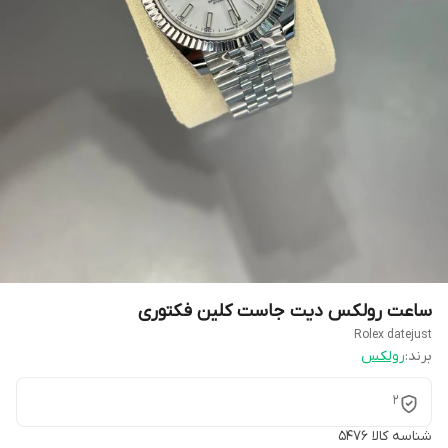
ساعت رولکس دیت جاست کلین فکتوری
Rolex datejust
برند:
رولکس
۲
شناسه کالا
۵۴۷۶