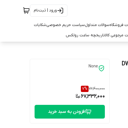
ورود | ثبت‌نام
ت فروشگاه
سوالات متداول
سیاست حریم خصوصی
شکایات
 مرجوعی کالا
تاریخچه ساعت رولکس
None
7
%
72,400,000
67,332,000
افزودن به سبد خرید