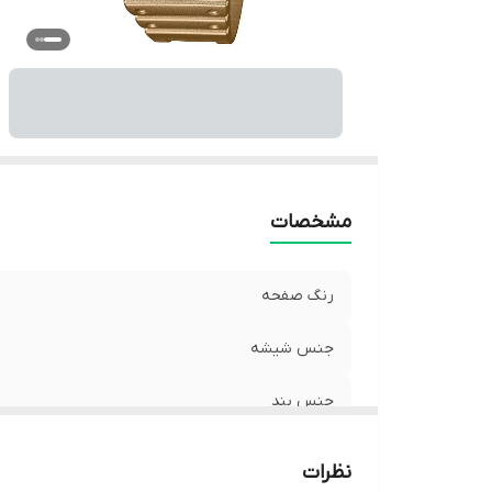
قا
ف
رن
نو
م
ق
من
وی
مشخصات
س
نو
رنگ صفحه
کش
رن
جنس شیشه
جنس بند
جنس بدنه
نظرات