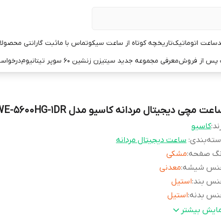
د
ساعت اتوماتیک
تاریخچه کوتاه از ساعت سیکو
تماس با ما
ثبت گارانتی محصولا
ت پس از فروش
معرفی مجموعه جدید سیتیزن زنشین ۶۰ سوپر تیتانیوم
درخواست
عت مچی دیجیتال مردانه کاسیو مدل DWE-5600HG-1DR
ند:
کاسیو
ته‌بندی
:
ساعت دیجیتال مردانه
نگ صفحه
:
مشکی
نس شیشه
:
معدنی
نس بند
:
استیل
نس بدنه
:
استیل
تایل کاربری
:
کژوال
مایش بیشتر