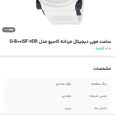
ساعت مچی دیجیتال مردانه کاسیو مدل G-B001SF-7DR
برند:
کاسیو
مشخصات
رنگ صفحه
نوک مدادی
جنس شیشه
معدنی
جنس بند
رزین