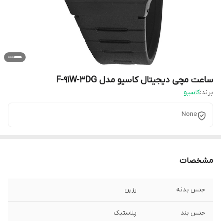
ساعت مچی دیجیتال کاسیو مدل F-91W-3DG
برند:
کاسیو
None
مشخصات
جنس بدنه
رزین
جنس بند
پلاستیک