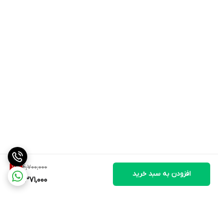
4,700,000
7
%
افزودن به سبد خرید
4,371,000