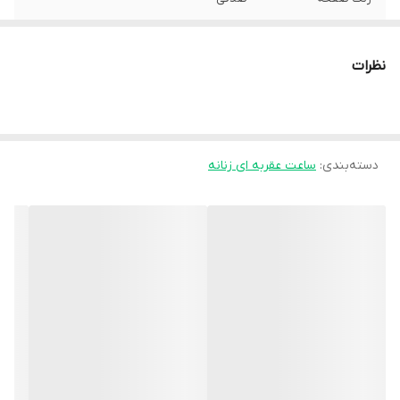
رنگ بدنه
طلایی
نظرات
جنس بند
فلز , استیل
نوع قفل بند
تاشو با محافظ
دسته‌بندی
:
ساعت عقربه ای زنانه
قطر صفحه ساعت
34 میلی متر
جنس بدنه
استیل , فلز