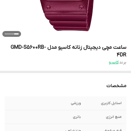
ساعت مچی دیجیتال زنانه کاسیو مدل GMD-S5600RB-
4DR
برند:
کاسیو
مشخصات
استایل کاربری
ورزشی
منبع انرژی
باتری
فرم صفحه
چندضلعی