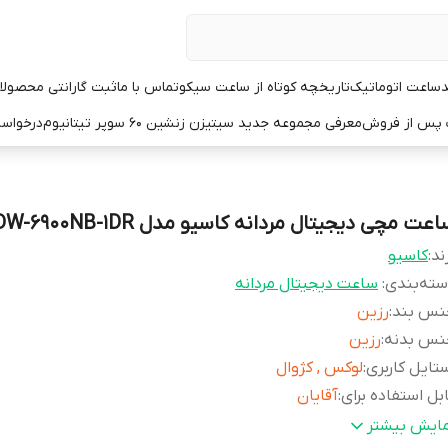
د
ساعت اتوماتیک
تاریخچه کوتاه از ساعت سیکو
تماس با ما
ثبت گارانتی محصولا
ت پس از فروش
معرفی مجموعه جدید سیتیزن زنشین ۶۰ سوپر تیتانیوم
درخواست
عت مچی دیجیتال مردانه کاسیو مدل DW-6900NB-1DR
ند:
کاسیو
ته‌بندی
:
ساعت دیجیتال مردانه
نس بند
:
رزین
نس بدنه
:
رزین
تایل کاربری
:
لوکس , کژوال
بل استفاده برای
:
آقایان
رم صفحه
:
گرد
مایش بیشتر