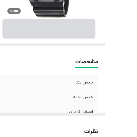
رن
نو
ق
من
وی
ض
ج
مشخصات
جنس بند
جنس بدنه
استایل کاربری
قابل استفاده برای
نظرات