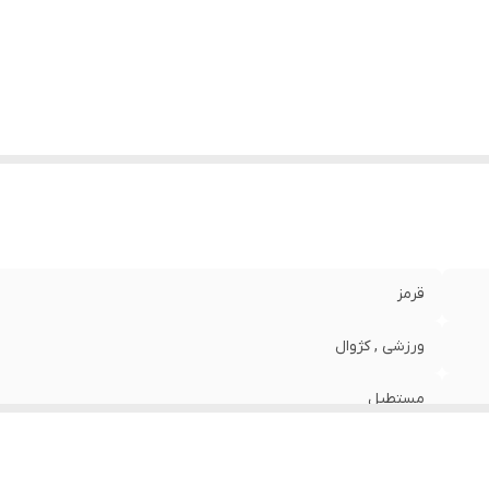
ع قفل بند
:
سگکی ساده
گ بند
:
قرمز / زرشکی
نس بند
:
رزین
طر صفحه ساعت
:
48.9 میلی متر
بع انرژی
:
باتری
یزان مقاومت
:
200 متر
ژگی‌های ساعت
:
تاریخ شمار , نور پس زمینه , تایمر , آلارم
گ بدنه
:
قرمز
قرمز
ورزشی , کژوال
مستطیل
معدنی