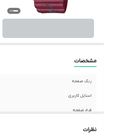
نو
رن
ج
ق
من
م
وی
رن
مشخصات
رنگ صفحه
استایل کاربری
فرم صفحه
جنس شیشه
نظرات