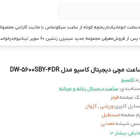
د
ساعت اتوماتیک
تاریخچه کوتاه از ساعت سیکو
تماس با ما
ثبت گارانتی محصولا
ت پس از فروش
معرفی مجموعه جدید سیتیزن زنشین ۶۰ سوپر تیتانیوم
درخواست
عت مچی دیجیتال کاسیو مدل DW-5600SBY-4DR
ند:
کاسیو
ته‌بندی
:
ساعت دیجیتال زنانه و مردانه
نگ صفحه
:
قرمز
تایل کاربری
:
ورزشی , کژوال
رم صفحه
:
مستطیل
نس شیشه
:
معدنی
نس بدنه
:
رزین
مایش بیشتر