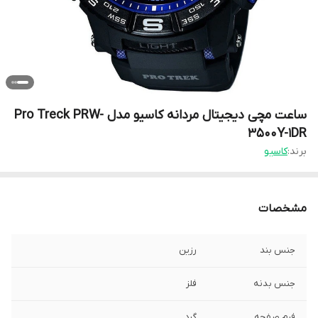
ساعت مچی دیجیتال مردانه کاسیو مدل Pro Treck PRW-
3500Y-1DR
برند:
کاسیو
مشخصات
جنس بند
رزین
جنس بدنه
فلز
فرم صفحه
گرد