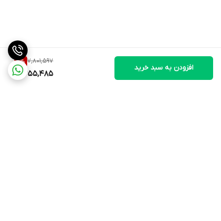
7,801,597
7
%
افزودن به سبد خرید
7,255,485
برگشت به بالا