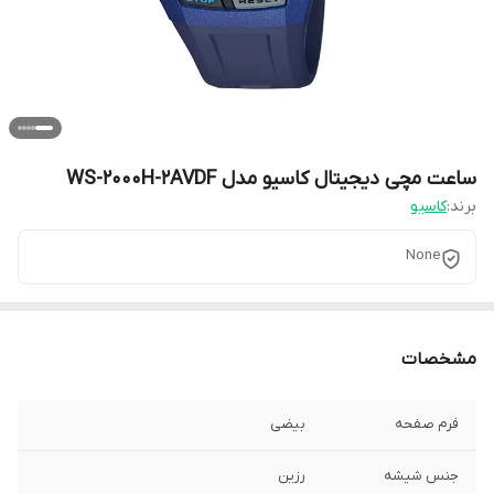
ساعت مچی دیجیتال کاسیو مدل WS-2000H-2AVDF
برند:
کاسیو
None
مشخصات
فرم صفحه
بیضی
جنس شیشه
رزین