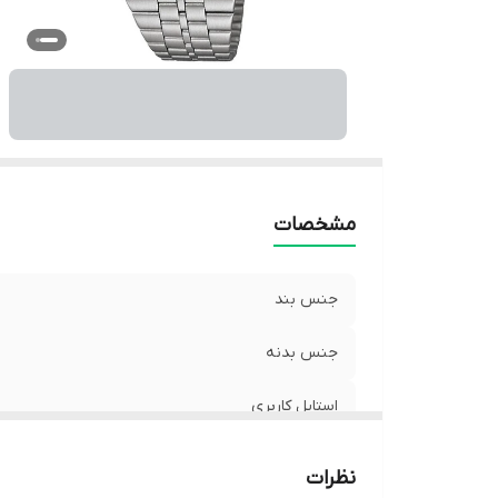
رن
نو
من
وی
سا
ت
ج
مشخصات
جنس بند
جنس بدنه
استایل کاربری
قابل استفاده برای
نظرات