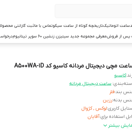
د
ساعت اتوماتیک
تاریخچه کوتاه از ساعت سیکو
تماس با ما
ثبت گارانتی محصولا
ت پس از فروش
معرفی مجموعه جدید سیتیزن زنشین ۶۰ سوپر تیتانیوم
درخواست
عت مچی دیجیتال مردانه کاسیو کد A500WA-1D
ند:
کاسیو
ته‌بندی
:
ساعت دیجیتال مردانه
نس بند
:
فلز
نس بدنه
:
رزین
تایل کاربری
:
لوکس , کژوال
بل استفاده برای
:
آقایان
رم صفحه
:
مربع
مایش بیشتر