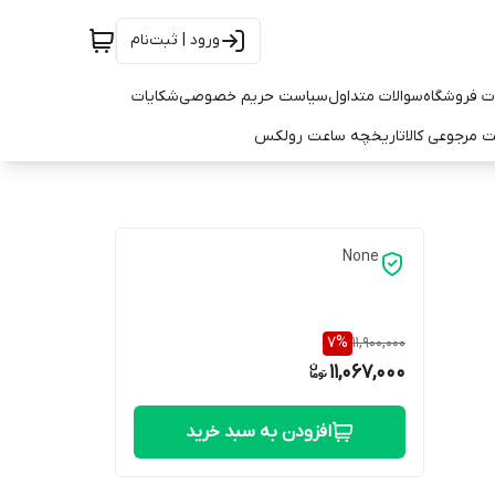
ورود | ثبت‌نام
ت فروشگاه
سوالات متداول
سیاست حریم خصوصی
شکایات
 مرجوعی کالا
تاریخچه ساعت رولکس
None
7
%
11,900,000
11,067,000
افزودن به سبد خرید