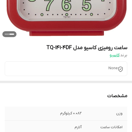
ساعت رومیزی کاسیو مدل TQ-141-4DF
برند:
کاسیو
None
مشخصات
وزن
0.082 کیلوگرم
امکانات ساعت
آلارم