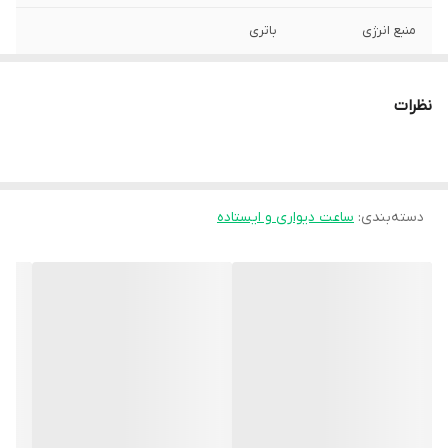
منبع انرژی
باتری
نوع باتری
قلمی AA
نظرات
جنس قاب
پلاستیک
نمایش زمان
عددی - نقطه‌ای
دسته‌بندی
:
ساعت دیواری و ایستاده
تکنولوژی ساخت
الکترونیکی (کوارتز)
نحوه نمایش
عقربه‌ای
ابعاد
طول: 67 ، عرض: 34 ، ارتفاع: 64 میلی‌متر