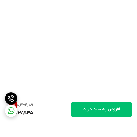
8,352,189
7
%
افزودن به سبد خرید
7,767,535