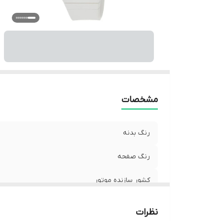
ف
ج
ج
نو
رن
ق
من
م
مشخصات
وی
نو
رنگ بدنه
رنگ صفحه
کشور سازنده موتور
نوع موتور ساعت
نظرات