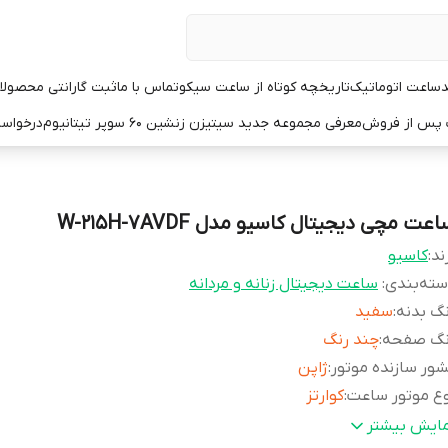
د
ساعت اتوماتیک
تاریخچه کوتاه از ساعت سیکو
تماس با ما
ثبت گارانتی محصولا
ت پس از فروش
معرفی مجموعه جدید سیتیزن زنشین ۶۰ سوپر تیتانیوم
درخواست
عت مچی دیجیتال کاسیو مدل W-215H-7AVDF
ند:
کاسیو
ته‌بندی
:
ساعت دیجیتال زنانه و مردانه
گ بدنه
:
سفید
نگ صفحه
:
چند رنگ
ور سازنده موتور
:
ژاپن
ع موتور ساعت
:
کوارتز
تایل کاربری
:
فشن
مایش بیشتر