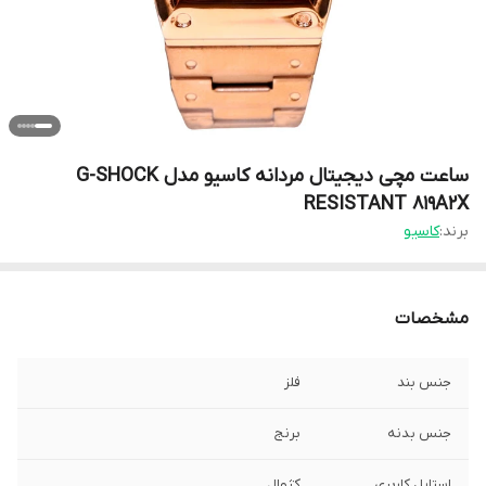
ساعت مچی دیجیتال مردانه کاسیو مدل G-SHOCK
RESISTANT 819A2X
برند:
کاسیو
مشخصات
جنس بند
فلز
جنس بدنه
برنج
استایل کاربری
کژوال