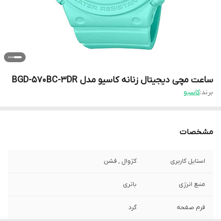
ساعت مچی دیجیتال زنانه کاسیو مدل BGD-570BC-3DR
برند:
کاسیو
مشخصات
استایل کاربری
کژوال , فشن
منبع انرژی
باتری
فرم صفحه
گرد