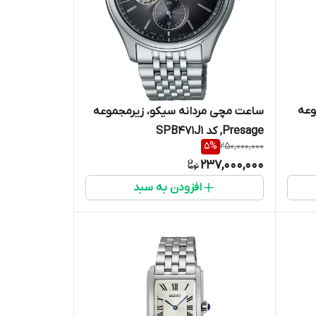
وعه
ساعت مچی مردانه سیکو، زیرمجموعه
Presage, کد SPB471J1
5
%
250,000,000
237,000,000
افزودن به سبد