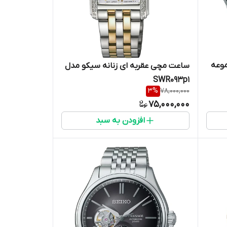
موعه
ساعت مچی عقربه ای زنانه سیکو مدل
SWR093p1
3
%
78,000,000
75,000,000
افزودن به سبد