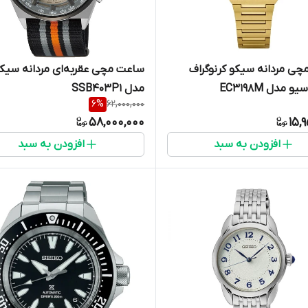
ساعت مچی مردانه سیکو کرنوگراف
ساعت مچی عقربه‌ای مردانه سیک
 مدل EC3198M
مدل SSB403P1
6
%
62,000,000
58,000,000
15,
افزودن به سبد
افزودن به سبد