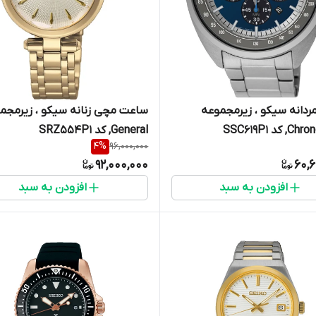
دانه سیکو ، زیرمجموعه
ساعت مچی زنانه سیکو ، زیرمجم
کد SSC619P1
General, کد SRZ554P1
4
%
96,000,000
92,000,000
60,
افزودن به سبد
افزودن به سبد