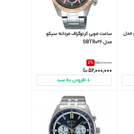
 مدل
ساعت مچی کرنوگراف مردانه سیکو
مدل SBTR026
5
%
55,000,000
52,000,000
افزودن به سبد