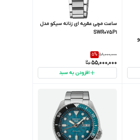
ساعت مچی عقربه ای زنانه سیکو مدل
SWR075P1
و
5
%
58,000,000
55,000,000
افزودن به سبد