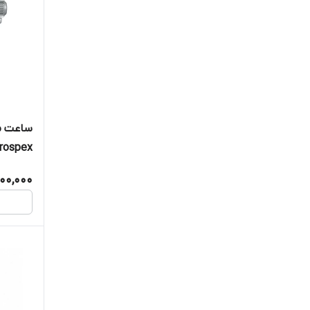
ساعت مچ
Prospex, کد 75P1
00,000