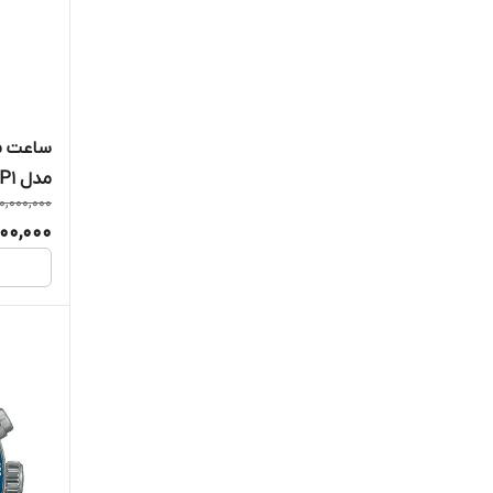
ساعت مچ
مدل SUR558P1
0,000,000
100,000