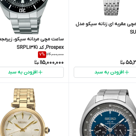
ی عقربه ای زنانه سیکو مدل
SU
ساعت مچی مردانه سیکو، زیرمج
Prospex, کد SRPL13K1
7
%
124,000,000
115,000,000
55,2
افزودن به سبد
افزودن به سبد