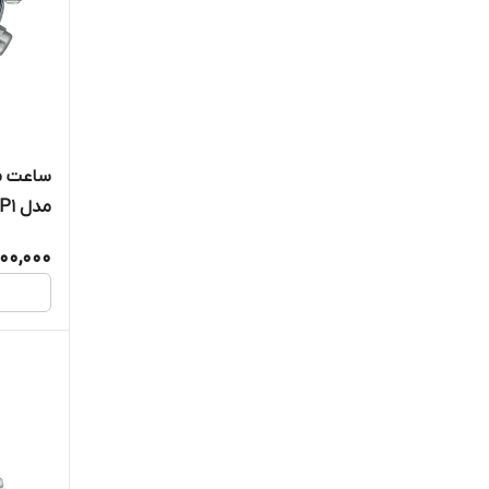
ساعت مچ
مدل SSC939P1
900,000