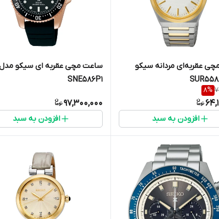
ی عقربه‌ای مردانه سیکو
ساعت مچی عقربه ای سیکو مدل
SNE586P1
8
%
7
97,300,000
64,
افزودن به سبد
افزودن به سبد