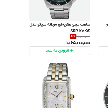
و
ساعت مچی عقربه‌ای مردانه سیکو مدل
SRPJ45K1S
4
%
68,000,000
65,000,000
افزودن به سبد