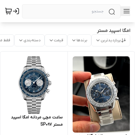
امگا اسپید مستر
پربازدیدترین
برندها
قیمت
دسته‌بندی
فقط م
ساعت مچی مردانه امگا اسپید
مستر SP097