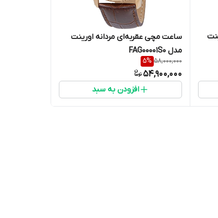
نت
ساعت مچی عقربه‌ای مردانه اورینت
مدل FAG00001S0
5
%
58,000,000
54,900,000
افزودن به سبد