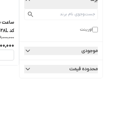
ساعت مچ
اورینت
کد RA-AG0028L
9,000,000
00,000
موجودی
محدوده قیمت