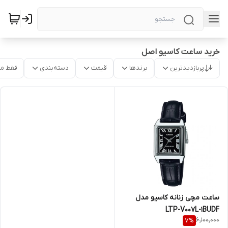
خرید ساعت کاسیو اصل
پربازدیدترین
برندها
قیمت
دسته‌بندی
فقط م
ساعت مچی زنانه کاسیو مدل
LTP-V007L-1BUDF
6,100,000
7
%