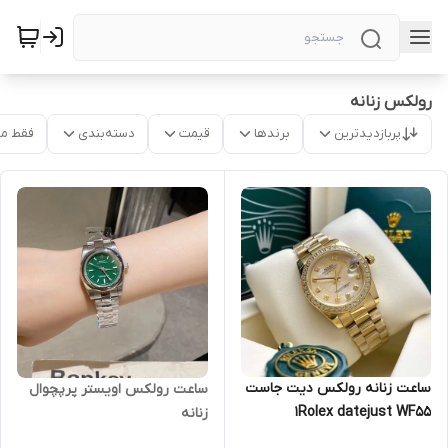
رولکس زنانه
پربازدیدترین
برندها
قیمت
دسته‌بندی
فقط م
ساعت زنانه رولکس دیت جاست
ساعت رولکس اویستر پرپچوال
1Rolex datejust WF55
زنانه