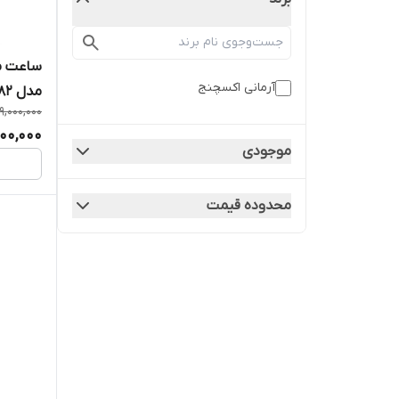
ساعت مچ
آرمانی اکسچنج
مدل AX4182
9,000,000
00,000
موجودی
محدوده قیمت