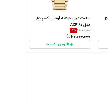
ج
ساعت مچی مردانه آرمانی اکسچنج
مدل AX4180
18
%
49,000,000
40,000,000
افزودن به سبد