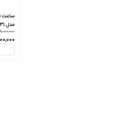
ساعت مچ
مدل AX1731
9,000,000
00,000