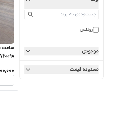
رولکس
ساعت م
موجودی
WF0098
محدوده قیمت
700,000