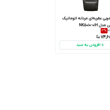
ی عقربه‌ای مردانه اتوماتیک
 NK5010-01H
3
%
7
74,6
افزودن به سبد