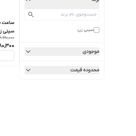
ساعت مچ
سیتی زن
سیتی زن مدل
6,990,000
80,300
موجودی
محدوده قیمت