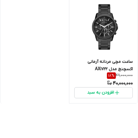
ساعت مچی مردانه آرمانی
اکسچنج مدل AX1722
49,000,000
18
%
40,000,000
افزودن به سبد