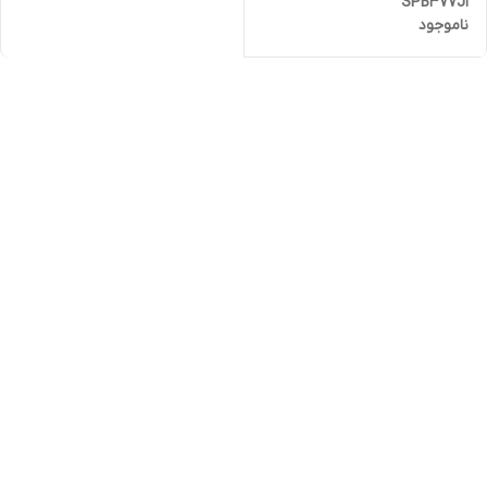
SPB377J1
ناموجود