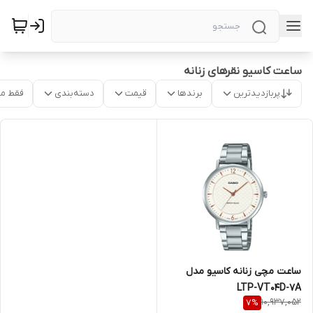
ساعت کاسیو نقرهای زنانه
پربازدیدترین
برندها
قیمت
دسته‌بندی
فقط م
ساعت مچی زنانه کاسیو مدل
LTP-VT04D-7A
10,937,052
7
%