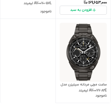
169,653,000
AV0070-57L لیمیتد
افزودن به سبد
ناموجود
ساعت مچی مردانه سیتیزن مدل
AV0077-82E لیمیتد
ناموجود