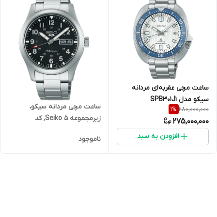
ساعت مچی عقربه‌ای مردانه
سیکو مدل SPB301J1
ساعت مچی مردانه سیکو،
280,000,000
1
%
زیرمجموعه Seiko 5, کد
275,000,000
SRPG27K1
افزودن به سبد
ناموجود