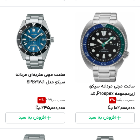
ساعت مچی عقربه‌ای مردانه
سیکو مدل SPB297J1
ساعت مچی مردانه سیکو،
زیرمجموعه Prospex, کد
259,000,000
105,000,000
5
%
2
%
SRPJ35K1
245,000,000
102,000,000
افزودن به سبد
افزودن به سبد