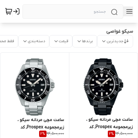
سیکو غواصی
جدیدترین
برندها
قیمت
دسته‌بندی
فقط محص
ساعت مچی مردانه سیکو ،
ساعت مچی مردانه سیکو ،
زیرمجموعه Prospex, کد
زیرمجموعه Prospex, کد
94,500,000
94,500,000
2
%
2
%
SNE599P1
SNE597P1