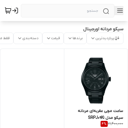
سیکو مردانه اورجینال
پربازدیدترین
برندها
قیمت
دسته‌بندی
فقط م
ساعت مچی عقربه‌ای مردانه
سیکو مدل SRPJ09K1
71,400,000
4
%