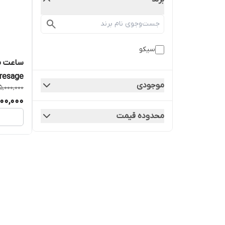
سیکو
ساعت مچ
Presage, کد 59J1
موجودی
5,000,000
000,000
محدوده قیمت