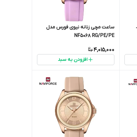
ساعت مچی زنانه نیوی فورس مدل
NF5068 RG/PE/PE
4,015,000
افزودن به سبد