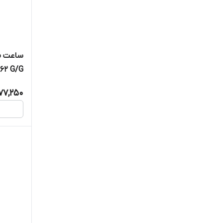
ساعت م
62 G/G
77,250