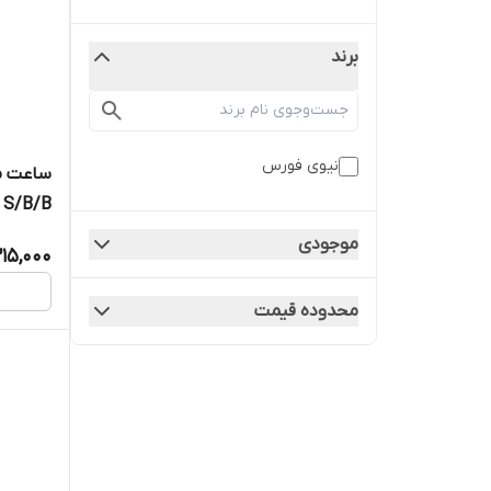
برند
نیوی فورس
ساعت م
 S/B/B
موجودی
215,000
محدوده قیمت