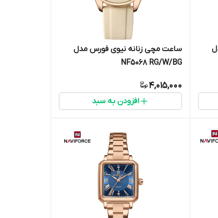
ل
ساعت مچی زنانه نیوی فورس مدل
NF5068 RG/W/BG
4,015,000
افزودن به سبد