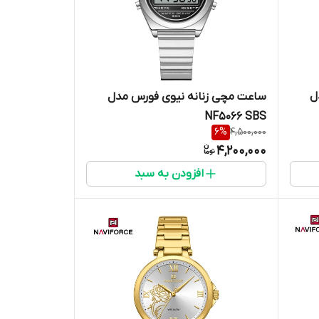
ل
ساعت مچی زنانه نیوی فورس مدل
NF5066 SBS
6
%
4,500,000
4,200,000
افزودن به سبد