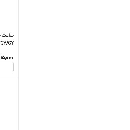
ساعت م
/GY/GY
015,000