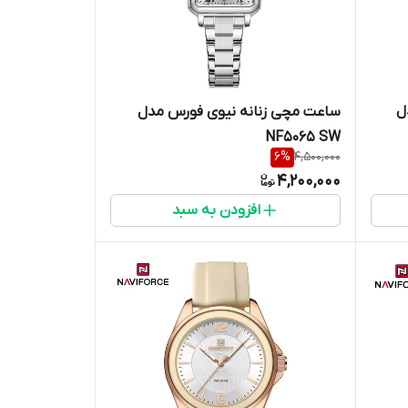
ل
ساعت مچی زنانه نیوی فورس مدل
NF5065 SW
6
%
4,500,000
4,200,000
افزودن به سبد