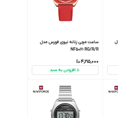
ل
ساعت مچی زنانه نیوی فورس مدل
NF5061 RG/R/R
4,215,000
افزودن به سبد