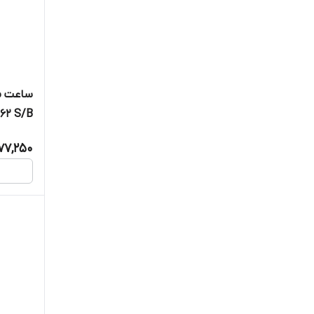
ساعت م
62 S/B
77,250