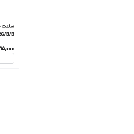
ساعت م
RG/B/B
215,000