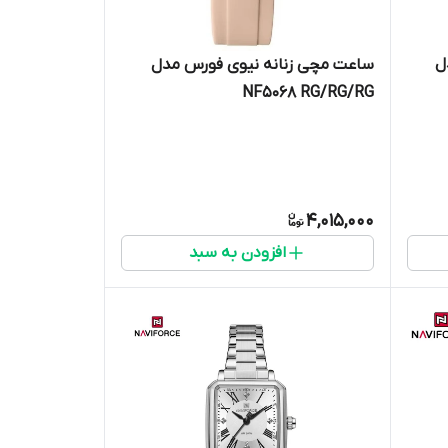
ل
ساعت مچی زنانه نیوی فورس مدل
NF5068 RG/RG/RG
4,015,000
افزودن به سبد