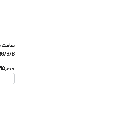
ساعت م
RG/B/B
215,000