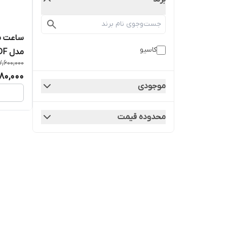
ساعت مچ
کاسیو
مدل MTP-V006L-7BUDF
7,600,000
080,000
موجودی
محدوده قیمت