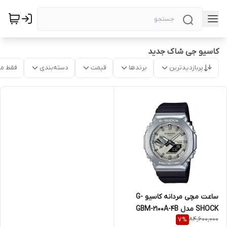
کاسیو جی شاک جدید
پربازدیدترین
برندها
قیمت
دسته‌بندی
فقط م
ساعت مچی مردانه کاسیو G-
SHOCK مدل GBM-2100A-4B
84,600,000
7
%