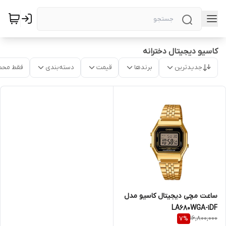
کاسیو دیجیتال دخترانه
جدیدترین
برندها
قیمت
دسته‌بندی
فقط محص
ساعت مچی دیجیتال کاسیو مدل
LA680WGA-1DF
16,800,000
7
%