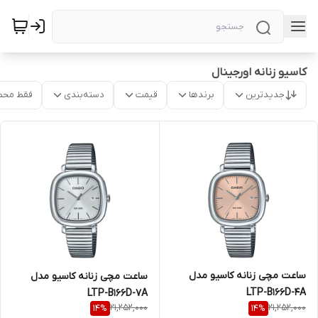
کاسیو زنانه اورجینال
جدیدترین
برندها
قیمت
دسته‌بندی
فقط محص
ساعت مچی زنانه کاسیو مدل
ساعت مچی زنانه کاسیو مدل
LTP-B166D-4A
LTP-B166D-7A
21,252,000
21,252,000
14
%
14
%